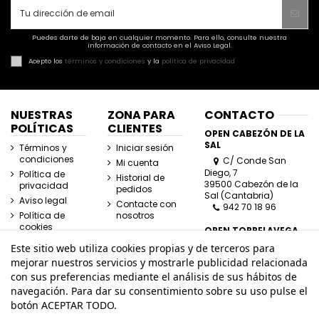
Puedes darte de baja en cualquier momento. Para ello, consulte nuestra
información de contacto en el Aviso Legal.
Acepto los
términos y condiciones
y la
política de privacidad
NUESTRAS
ZONA PARA
CONTACTO
POLÍTICAS
CLIENTES
OPEN CABEZÓN DE LA
SAL
Términos y
Iniciar sesión
condiciones
C/ Conde San
Mi cuenta
Diego, 7
Política de
Historial de
39500 Cabezón de la
privacidad
pedidos
Sal (Cantabria)
Aviso legal
Contacte con
942 70 18 96
Política de
nosotros
cookies
OPEN TORRELAVEGA
C/ José Posada
Este sitio web utiliza cookies propias y de terceros para
Herrera, Esquina
mejorar nuestros servicios y mostrarle publicidad relacionada
Lasaga Larreta
con sus preferencias mediante el análisis de sus hábitos de
39300 Torrelavega
navegación. Para dar su consentimiento sobre su uso pulse el
(Cantabria)
942 80 11 80
botón ACEPTAR TODO.