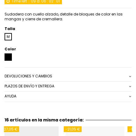
Time left
09
d.
06
:
02
:
01
Sudadera con cuello alzado, detalle de bloques de color en las
mangas y cierre de cremallera.
Talla
M
Color
NEGRO
DEVOLUCIONES Y CAMBIOS
PLAZOS DE ENVÍO Y ENTREGA
AYUDA
16 artículos en la misma categoría:
-14,00 €
-27,05 €