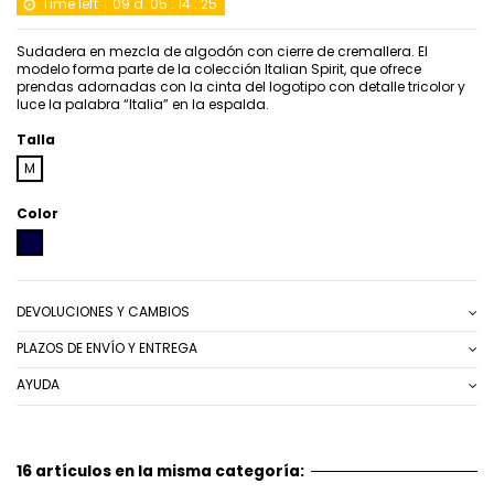
Time left
09
d.
05
:
14
:
24
Sudadera en mezcla de algodón con cierre de cremallera. El
modelo forma parte de la colección Italian Spirit, que ofrece
prendas adornadas con la cinta del logotipo con detalle tricolor y
luce la palabra “Italia” en la espalda.
Talla
M
Color
AZUL MARINO
DEVOLUCIONES Y CAMBIOS
PLAZOS DE ENVÍO Y ENTREGA
AYUDA
16 artículos en la misma categoría: