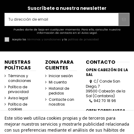
Suscríbete a nuestra newsletter
Puedes darte de baja en cualquier momento. Para ello, consulte nuestra
información de contacto en el Aviso Legal.
Acepto los
términos y condiciones
y la
política de privacidad
NUESTRAS
ZONA PARA
CONTACTO
POLÍTICAS
CLIENTES
OPEN CABEZÓN DE LA
SAL
Términos y
Iniciar sesión
condiciones
C/ Conde San
Mi cuenta
Diego, 7
Política de
Historial de
39500 Cabezón de la
privacidad
pedidos
Sal (Cantabria)
Aviso legal
Contacte con
942 70 18 96
Política de
nosotros
cookies
OPEN TORRELAVEGA
C/ José Posada
Este sitio web utiliza cookies propias y de terceros para
Herrera, Esquina
mejorar nuestros servicios y mostrarle publicidad relacionada
Lasaga Larreta
con sus preferencias mediante el análisis de sus hábitos de
39300 Torrelavega