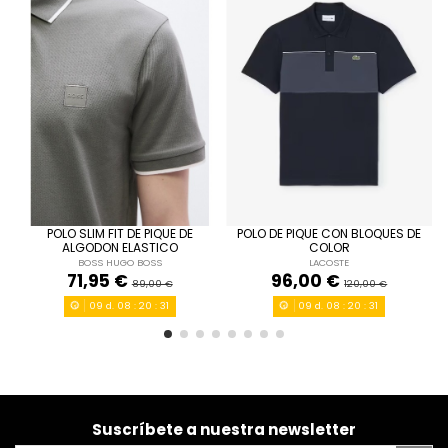
POLO SLIM FIT DE PIQUE DE
POLO DE PIQUE CON BLOQUES DE
L
6
ALGODON ELASTICO
COLOR
BOSS HUGO BOSS
LACOSTE
TURQUESA
AZUL MARINO
71,95 €
96,00 €
89,00 €
120,00 €
09
d.
08
:
20
:
31
09
d.
08
:
20
:
31


Añadir al carrito
Añadir al carrito
Suscríbete a nuestra newsletter