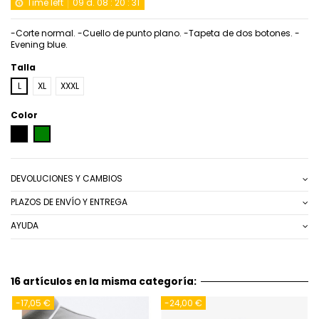
Time left
09
d.
08
:
20
:
31
-Corte normal. -Cuello de punto plano. -Tapeta de dos botones. -
Evening blue.
Talla
L
XL
XXXL
Color
NEGRO
VERDE
DEVOLUCIONES Y CAMBIOS
PLAZOS DE ENVÍO Y ENTREGA
AYUDA
16 artículos en la misma categoría:
-17,05 €
-24,00 €
-