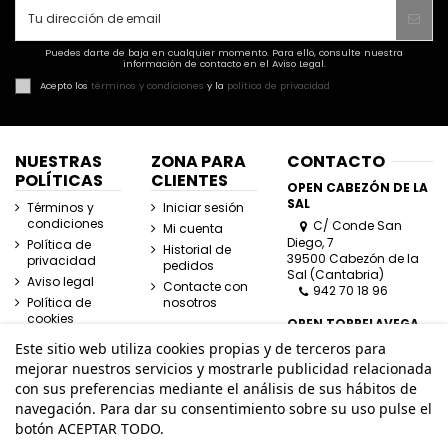
Puedes darte de baja en cualquier momento. Para ello, consulte nuestra
información de contacto en el Aviso Legal.
Acepto los
términos y condiciones
y la
política de privacidad
NUESTRAS
ZONA PARA
CONTACTO
POLÍTICAS
CLIENTES
OPEN CABEZÓN DE LA
SAL
Términos y
Iniciar sesión
condiciones
C/ Conde San
Mi cuenta
Diego, 7
Política de
Historial de
39500 Cabezón de la
privacidad
pedidos
Sal (Cantabria)
Aviso legal
Contacte con
942 70 18 96
Política de
nosotros
cookies
OPEN TORRELAVEGA
C/ José Posada
Este sitio web utiliza cookies propias y de terceros para
Herrera, Esquina
mejorar nuestros servicios y mostrarle publicidad relacionada
Lasaga Larreta
con sus preferencias mediante el análisis de sus hábitos de
39300 Torrelavega
navegación. Para dar su consentimiento sobre su uso pulse el
(Cantabria)
942 80 11 80
botón ACEPTAR TODO.