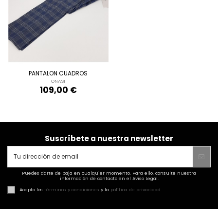
42
44
46
48
AZUL MARINO
PANTALON CUADROS
ONASI
109,00 €

Añadir al carrito
Suscríbete a nuestra newsletter
Puedes darte de baja en cualquier momento. Para ello, consulte nuestra
información de contacto en el Aviso Legal.
Acepto los
términos y condiciones
y la
política de privacidad