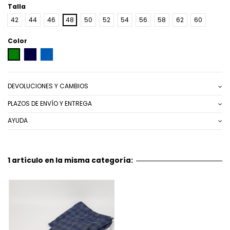
Talla
42
44
46
48
50
52
54
56
58
62
60
Color
VERDE
AZUL MARINO
AZUL MEDIO
DEVOLUCIONES Y CAMBIOS
PLAZOS DE ENVÍO Y ENTREGA
AYUDA
1 artículo en la misma categoría: