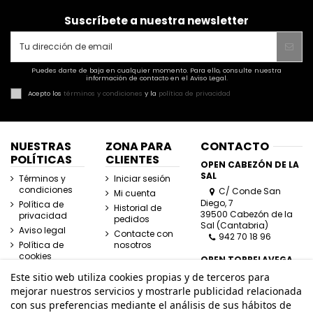
Suscríbete a nuestra newsletter
Puedes darte de baja en cualquier momento. Para ello, consulte nuestra
información de contacto en el Aviso Legal.
Acepto los
términos y condiciones
y la
política de privacidad
NUESTRAS
ZONA PARA
CONTACTO
POLÍTICAS
CLIENTES
OPEN CABEZÓN DE LA
SAL
Términos y
Iniciar sesión
condiciones
C/ Conde San
Mi cuenta
Diego, 7
Política de
Historial de
39500 Cabezón de la
privacidad
pedidos
Sal (Cantabria)
Aviso legal
Contacte con
942 70 18 96
Política de
nosotros
cookies
OPEN TORRELAVEGA
C/ José Posada
Este sitio web utiliza cookies propias y de terceros para
Herrera, Esquina
mejorar nuestros servicios y mostrarle publicidad relacionada
Lasaga Larreta
con sus preferencias mediante el análisis de sus hábitos de
39300 Torrelavega