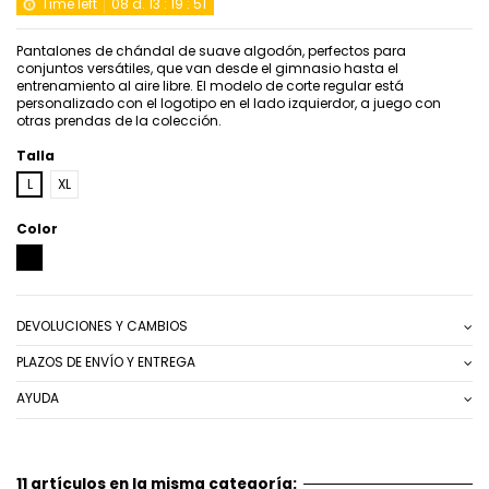
Time left
08
d.
13
:
19
:
51
Pantalones de chándal de suave algodón, perfectos para
conjuntos versátiles, que van desde el gimnasio hasta el
entrenamiento al aire libre. El modelo de corte regular está
personalizado con el logotipo en el lado izquierdor, a juego con
otras prendas de la colección.
Talla
L
XL
Color
NEGRO
DEVOLUCIONES Y CAMBIOS
PLAZOS DE ENVÍO Y ENTREGA
AYUDA
11 artículos en la misma categoría: