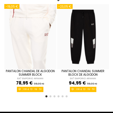
-19,05 €
-23,05 €
-
PANTALON CHANDAL DE ALGODON
PANTALON CHANDAL SUMMER
L
S
L
SUMMER BLOCK
BLOCK DE ALGODON
EA7 EMPORIO ARMANI
EA7 EMPORIO ARMANI
BEIG
NEGRO
78,95 €
94,95 €
98,00 €
118,00 €
08
d.
13
:
19
:
51
08
d.
13
:
19
:
51


Añadir al carrito
Añadir al carrito