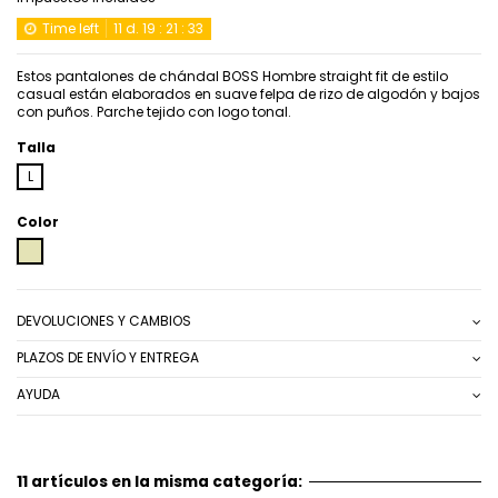
Time left
11
d.
19
:
21
:
33
Estos pantalones de chándal BOSS Hombre straight fit de estilo
casual están elaborados en suave felpa de rizo de algodón y bajos
con puños. Parche tejido con logo tonal.
Talla
L
Color
BEIG
DEVOLUCIONES Y CAMBIOS
PLAZOS DE ENVÍO Y ENTREGA
AYUDA
11 artículos en la misma categoría: