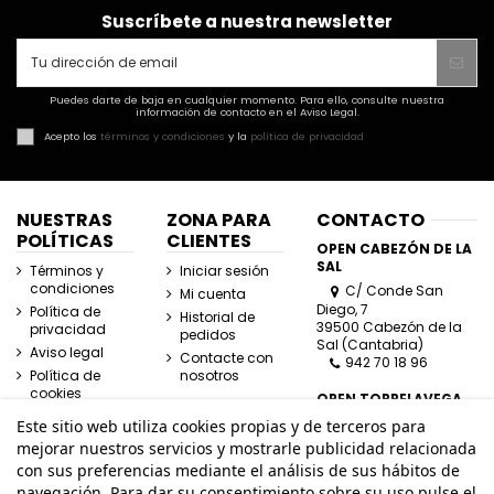
Suscríbete a nuestra newsletter
Puedes darte de baja en cualquier momento. Para ello, consulte nuestra
información de contacto en el Aviso Legal.
Acepto los
términos y condiciones
y la
política de privacidad
NUESTRAS
ZONA PARA
CONTACTO
POLÍTICAS
CLIENTES
OPEN CABEZÓN DE LA
SAL
Términos y
Iniciar sesión
condiciones
C/ Conde San
Mi cuenta
Diego, 7
Política de
Historial de
39500 Cabezón de la
privacidad
pedidos
Sal (Cantabria)
Aviso legal
Contacte con
942 70 18 96
Política de
nosotros
cookies
OPEN TORRELAVEGA
C/ José Posada
Este sitio web utiliza cookies propias y de terceros para
Herrera, Esquina
mejorar nuestros servicios y mostrarle publicidad relacionada
Lasaga Larreta
con sus preferencias mediante el análisis de sus hábitos de
39300 Torrelavega
navegación. Para dar su consentimiento sobre su uso pulse el