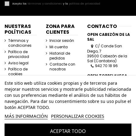
Acepto los
términos y condiciones
y la
política de privacidad
NUESTRAS
ZONA PARA
CONTACTO
POLÍTICAS
CLIENTES
OPEN CABEZÓN DE LA
SAL
Términos y
Iniciar sesión
condiciones
C/ Conde San
Mi cuenta
Diego, 7
Política de
Historial de
39500 Cabezón de la
privacidad
pedidos
Sal (Cantabria)
Aviso legal
Contacte con
942 70 18 96
Política de
nosotros
cookies
OPEN TORRELAVEGA
C/ José Posada
Este sitio web utiliza cookies propias y de terceros para
Herrera, Esquina
mejorar nuestros servicios y mostrarle publicidad relacionada
Lasaga Larreta
con sus preferencias mediante el análisis de sus hábitos de
39300 Torrelavega
navegación. Para dar su consentimiento sobre su uso pulse el
(Cantabria)
942 80 11 80
botón ACEPTAR TODO.
MÁS INFORMACIÓN
PERSONALIZAR COOKIES
info@openhombre.com
ACEPTAR TODO