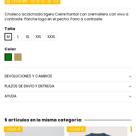
Time left
07
d.
16
:
10
:
51
Chaleco acolchado ligero.Cierre frontal con cremallera con vivo a
contraste. Parche logo en el pecho. Forro a contraste.
Talla
M
L
XL
XXL
XXXL
Color
VERDE
CAMEL
DEVOLUCIONES Y CAMBIOS
PLAZOS DE ENVÍO Y ENTREGA
AYUDA
5 artículos en la misma categoría:
-39,05 €
-37,05 €