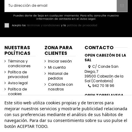
Puedes darte de baja en cualquier momento. Para ello, consulte nuestra
información de contacto en el Aviso Legal.
Acepto los
términos y condiciones
y la
política de privacidad
NUESTRAS
ZONA PARA
CONTACTO
POLÍTICAS
CLIENTES
OPEN CABEZÓN DE LA
SAL
Términos y
Iniciar sesión
condiciones
C/ Conde San
Mi cuenta
Diego, 7
Política de
Historial de
39500 Cabezón de la
privacidad
pedidos
Sal (Cantabria)
Aviso legal
Contacte con
942 70 18 96
Política de
nosotros
cookies
OPEN TORRELAVEGA
C/ José Posada
Este sitio web utiliza cookies propias y de terceros para
Herrera, Esquina
mejorar nuestros servicios y mostrarle publicidad relacionada
Lasaga Larreta
con sus preferencias mediante el análisis de sus hábitos de
39300 Torrelavega
navegación. Para dar su consentimiento sobre su uso pulse el
(Cantabria)
942 80 11 80
botón ACEPTAR TODO.