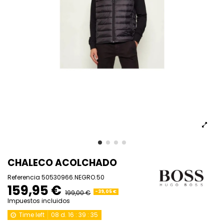
CHALECO ACOLCHADO
Referencia
50530966.NEGRO.50
159,95 €
199,00 €
-39,05 €
Impuestos incluidos
Time left
08
d.
16
:
39
:
34