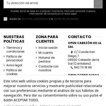
Puedes darte de baja en cualquier momento. Para ello, consulte nuestra
información de contacto en el Aviso Legal.
Acepto los
términos y condiciones
y la
política de privacidad
NUESTRAS
ZONA PARA
CONTACTO
POLÍTICAS
CLIENTES
OPEN CABEZÓN DE LA
SAL
Términos y
Iniciar sesión
condiciones
C/ Conde San
Mi cuenta
Diego, 7
Política de
Historial de
39500 Cabezón de la
privacidad
pedidos
Sal (Cantabria)
Aviso legal
Contacte con
942 70 18 96
Política de
nosotros
cookies
OPEN TORRELAVEGA
C/ José Posada
Este sitio web utiliza cookies propias y de terceros para
Herrera, Esquina
mejorar nuestros servicios y mostrarle publicidad relacionada
Lasaga Larreta
con sus preferencias mediante el análisis de sus hábitos de
39300 Torrelavega
navegación. Para dar su consentimiento sobre su uso pulse el
(Cantabria)
942 80 11 80
botón ACEPTAR TODO.