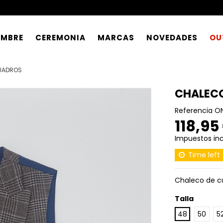
OMBRE
CEREMONIA
MARCAS
NOVEDADES
OU
UADROS
CHALEC
Referencia
O
118,95
Impuestos inc
Time left
Chaleco de cu
Talla
48
50
5