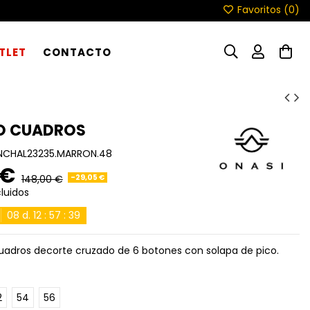
Favoritos (
0
)
TLET
CONTACTO
O CUADROS
NCHAL23235.MARRON.48
 €
-29,05 €
148,00 €
luidos
08
d.
12
:
57
:
37
adros decorte cruzado de 6 botones con solapa de pico.
2
54
56