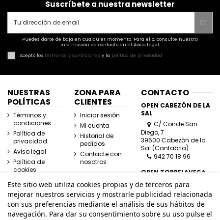
Suscríbete a nuestra newsletter
Puedes darte de baja en cualquier momento. Para ello, consulte nuestra
información de contacto en el Aviso Legal.
Acepto los
términos y condiciones
y la
política de privacidad
NUESTRAS
ZONA PARA
CONTACTO
POLÍTICAS
CLIENTES
OPEN CABEZÓN DE LA
SAL
Términos y
Iniciar sesión
condiciones
C/ Conde San
Mi cuenta
Diego, 7
Política de
Historial de
39500 Cabezón de la
privacidad
pedidos
Sal (Cantabria)
Aviso legal
Contacte con
942 70 18 96
Política de
nosotros
cookies
OPEN TORRELAVEGA
C/ José Posada
Este sitio web utiliza cookies propias y de terceros para
Herrera, Esquina
mejorar nuestros servicios y mostrarle publicidad relacionada
Lasaga Larreta
con sus preferencias mediante el análisis de sus hábitos de
39300 Torrelavega
navegación. Para dar su consentimiento sobre su uso pulse el
(Cantabria)