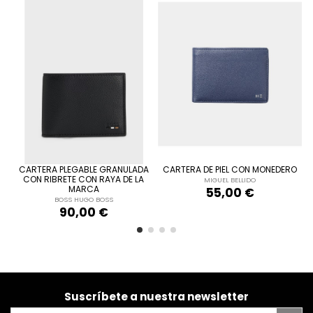
ÚNICA
ÚNICA
AZUL MARINO
NEGRO
A DE PIEL CON MONEDERO
CARTERA DE PIEL CON MONEDERO
CARTERA DE
MIGUEL BELLIDO
MIGUEL BELLIDO
MIG
55,00 €
55,00 €
5



Añadir al carrito
Añadir al carrito
A
Suscríbete a nuestra newsletter