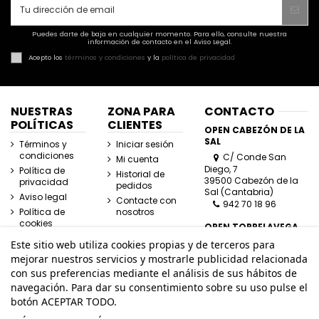
Puedes darte de baja en cualquier momento. Para ello, consulte nuestra
información de contacto en el Aviso Legal.
Acepto los
términos y condiciones
y la
política de privacidad
NUESTRAS
ZONA PARA
CONTACTO
POLÍTICAS
CLIENTES
OPEN CABEZÓN DE LA
SAL
Términos y
Iniciar sesión
condiciones
C/ Conde San
Mi cuenta
Diego, 7
Política de
Historial de
39500 Cabezón de la
privacidad
pedidos
Sal (Cantabria)
Aviso legal
Contacte con
942 70 18 96
Política de
nosotros
cookies
OPEN TORRELAVEGA
C/ José Posada
Este sitio web utiliza cookies propias y de terceros para
Herrera, Esquina
mejorar nuestros servicios y mostrarle publicidad relacionada
Lasaga Larreta
con sus preferencias mediante el análisis de sus hábitos de
39300 Torrelavega
navegación. Para dar su consentimiento sobre su uso pulse el
(Cantabria)
942 80 11 80
botón ACEPTAR TODO.