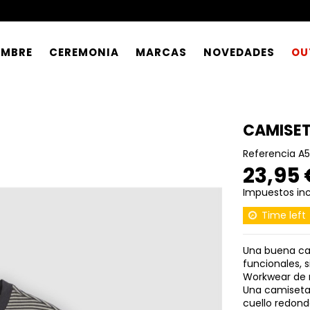
OMBRE
CEREMONIA
MARCAS
NOVEDADES
OU
CAMISE
Referencia
A5
23,95
Impuestos inc
Time left
Una buena cam
funcionales, 
Workwear de m
Una camiseta 
cuello redond