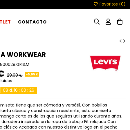
Favoritos (
0
)
TLET
CONTACTO
TA WORKWEAR
800028.GRIS.M
 €
-5,05 €
29,00 €
luidos
08
d.
16
:
00
:
24
iseta tiene que ser cómoda y versátil. Con bolsillos
silueta clásica y construcción resistente, esta camiseta
anga corta es de las que seguirás utilizando durante años.
duradera inspirada en la ropa de trabajo Fit relajado Con
o clásico Acabada con nuestro distintivo logo en el pecho