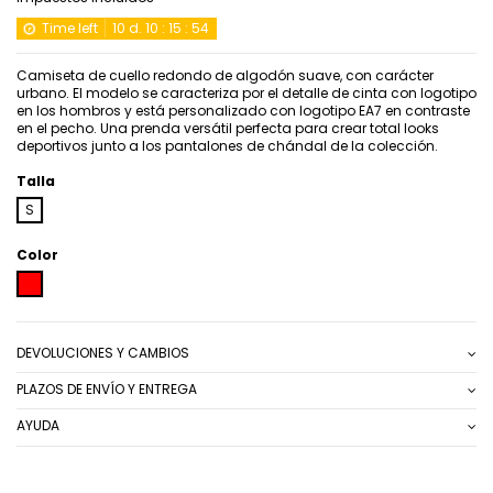
Time left
10
d.
10
:
15
:
54
Camiseta de cuello redondo de algodón suave, con carácter
urbano. El modelo se caracteriza por el detalle de cinta con logotipo
en los hombros y está personalizado con logotipo EA7 en contraste
en el pecho. Una prenda versátil perfecta para crear total looks
deportivos junto a los pantalones de chándal de la colección.
Talla
S
Color
ROJO
DEVOLUCIONES Y CAMBIOS
PLAZOS DE ENVÍO Y ENTREGA
AYUDA