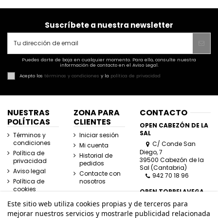
Suscríbete a nuestra newsletter
Puedes darte de baja en cualquier momento. Para ello, consulte nuestra
información de contacto en el Aviso Legal.
Acepto los
términos y condiciones
y la
política de privacidad
NUESTRAS
ZONA PARA
CONTACTO
POLÍTICAS
CLIENTES
OPEN CABEZÓN DE LA
SAL
Términos y
Iniciar sesión
condiciones
C/ Conde San
Mi cuenta
Diego, 7
Política de
Historial de
39500 Cabezón de la
privacidad
pedidos
Sal (Cantabria)
Aviso legal
Contacte con
942 70 18 96
Política de
nosotros
cookies
OPEN TORRELAVEGA
C/ José Posada
Este sitio web utiliza cookies propias y de terceros para
Herrera, Esquina
mejorar nuestros servicios y mostrarle publicidad relacionada