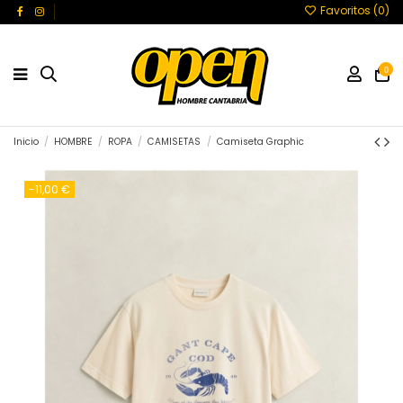
Favoritos (
0
)
0
Inicio
HOMBRE
ROPA
CAMISETAS
Camiseta Graphic
-11,00 €