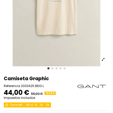
Camiseta Graphic
Referencia
2003425.BEIG.L
44,00 €
55,00 €
-11,00 €
Impuestos incluidos
Time left
08
d.
14
:
33
:
29