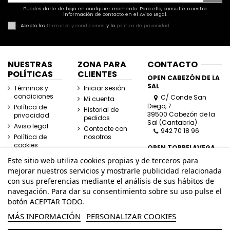
Puedes darte de baja en cualquier momento. Para ello, consulte nuestra
información de contacto en el Aviso Legal.
Acepto los
términos y condiciones
y la
política de privacidad
NUESTRAS
ZONA PARA
CONTACTO
POLÍTICAS
CLIENTES
OPEN CABEZÓN DE LA
SAL
Términos y
Iniciar sesión
condiciones
C/ Conde San
Mi cuenta
Diego, 7
Política de
Historial de
39500 Cabezón de la
privacidad
pedidos
Sal (Cantabria)
Aviso legal
Contacte con
942 70 18 96
Política de
nosotros
cookies
OPEN TORRELAVEGA
C/ José Posada
Este sitio web utiliza cookies propias y de terceros para
Herrera, Esquina
mejorar nuestros servicios y mostrarle publicidad relacionada
Lasaga Larreta
con sus preferencias mediante el análisis de sus hábitos de
39300 Torrelavega
navegación. Para dar su consentimiento sobre su uso pulse el
(Cantabria)
942 80 11 80
botón ACEPTAR TODO.
MÁS INFORMACIÓN
PERSONALIZAR COOKIES
info@openhombre.com