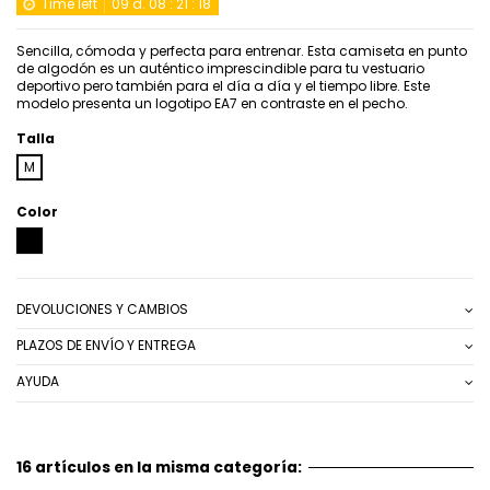
Time left
09
d.
08
:
21
:
18
Sencilla, cómoda y perfecta para entrenar. Esta camiseta en punto
de algodón es un auténtico imprescindible para tu vestuario
deportivo pero también para el día a día y el tiempo libre. Este
modelo presenta un logotipo EA7 en contraste en el pecho.
Talla
M
Color
NEGRO
DEVOLUCIONES Y CAMBIOS
PLAZOS DE ENVÍO Y ENTREGA
AYUDA
16 artículos en la misma categoría: