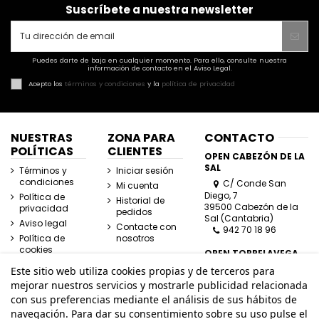
Suscríbete a nuestra newsletter
Puedes darte de baja en cualquier momento. Para ello, consulte nuestra
información de contacto en el Aviso Legal.
Acepto los
términos y condiciones
y la
política de privacidad
NUESTRAS
ZONA PARA
CONTACTO
POLÍTICAS
CLIENTES
OPEN CABEZÓN DE LA
SAL
Términos y
Iniciar sesión
condiciones
C/ Conde San
Mi cuenta
Diego, 7
Política de
Historial de
39500 Cabezón de la
privacidad
pedidos
Sal (Cantabria)
Aviso legal
Contacte con
942 70 18 96
Política de
nosotros
cookies
OPEN TORRELAVEGA
C/ José Posada
Este sitio web utiliza cookies propias y de terceros para
Herrera, Esquina
mejorar nuestros servicios y mostrarle publicidad relacionada
Lasaga Larreta
con sus preferencias mediante el análisis de sus hábitos de
39300 Torrelavega
navegación. Para dar su consentimiento sobre su uso pulse el
(Cantabria)