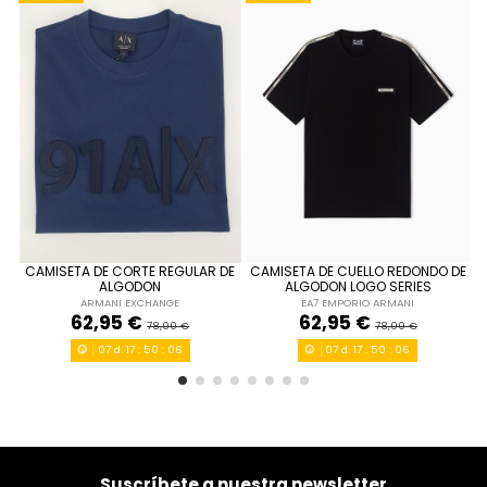
CAMISETA DE CORTE REGULAR DE
CAMISETA DE CUELLO REDONDO DE
S
M
L
S
ALGODON
ALGODON LOGO SERIES
ARMANI EXCHANGE
EA7 EMPORIO ARMANI
AZUL MARINO
ROJO
62,95 €
62,95 €
78,00 €
78,00 €
07
d.
17
:
50
:
06
07
d.
17
:
50
:
06


Añadir al carrito
Añadir al carrito
Suscríbete a nuestra newsletter