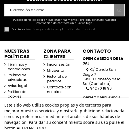
Puedes darte de baja en cualquier momento. Para ello, consulte nuestra
información de contacto en el Aviso Legal.
Acepto los
términos y condiciones
y la
política de privacidad
NUESTRAS
ZONA PARA
CONTACTO
POLÍTICAS
CLIENTES
OPEN CABEZÓN DE LA
SAL
Términos y
Iniciar sesión
condiciones
C/ Conde San
Mi cuenta
Diego, 7
Política de
Historial de
39500 Cabezón de la
privacidad
pedidos
Sal (Cantabria)
Aviso legal
Contacte con
942 70 18 96
Política de
nosotros
cookies
OPEN TORRELAVEGA
C/ José Posada
Este sitio web utiliza cookies propias y de terceros para
Herrera, Esquina
mejorar nuestros servicios y mostrarle publicidad relacionada
Lasaga Larreta
con sus preferencias mediante el análisis de sus hábitos de
39300 Torrelavega
navegación. Para dar su consentimiento sobre su uso pulse el
(Cantabria)
942 80 11 80
botón ACEPTAR TODO.