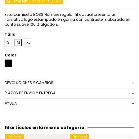
Time left
07
d.
17
:
50
:
06
Esta camiseta BOSS Hombre regular fit casual presenta un
llamativo logo estampado en goma con contraste. Elaborada en
punto suave 100 % algodón.
Talla
S
M
XL
Color
NEGRO
DEVOLUCIONES Y CAMBIOS
PLAZOS DE ENVÍO Y ENTREGA
AYUDA
16 artículos en la misma categoría:
-15,05 €
-15,05 €
-