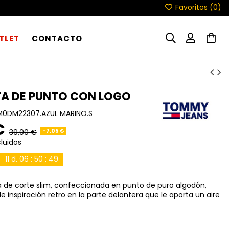
Favoritos (
0
)
TLET
CONTACTO
A DE PUNTO CON LOGO
0DM22307.AZUL MARINO.S
€
-7,05 €
39,00 €
luidos
11
d.
06
:
50
:
48
 de corte slim, confeccionada en punto de puro algodón,
e inspiración retro en la parte delantera que le aporta un aire