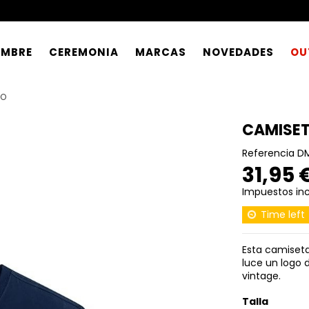
OMBRE
CEREMONIA
MARCAS
NOVEDADES
OU
GO
CAMISET
Referencia
DM
31,95 
Impuestos inc
Time left
Esta camiseta
luce un logo d
vintage.
Talla