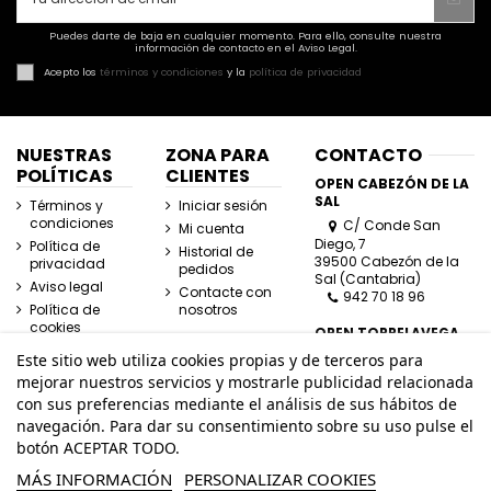
Puedes darte de baja en cualquier momento. Para ello, consulte nuestra
información de contacto en el Aviso Legal.
Acepto los
términos y condiciones
y la
política de privacidad
NUESTRAS
ZONA PARA
CONTACTO
POLÍTICAS
CLIENTES
OPEN CABEZÓN DE LA
SAL
Términos y
Iniciar sesión
condiciones
C/ Conde San
Mi cuenta
Diego, 7
Política de
Historial de
39500 Cabezón de la
privacidad
pedidos
Sal (Cantabria)
Aviso legal
Contacte con
942 70 18 96
Política de
nosotros
cookies
OPEN TORRELAVEGA
C/ José Posada
Este sitio web utiliza cookies propias y de terceros para
Herrera, Esquina
mejorar nuestros servicios y mostrarle publicidad relacionada
Lasaga Larreta
con sus preferencias mediante el análisis de sus hábitos de
39300 Torrelavega
navegación. Para dar su consentimiento sobre su uso pulse el
(Cantabria)
942 80 11 80
botón ACEPTAR TODO.
MÁS INFORMACIÓN
PERSONALIZAR COOKIES