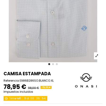
CAMISA ESTAMPADA
Referencia
E986B286SO.BLANCO.XL
78,95 €
98,00 €
-19,05 €
Impuestos incluidos
Time left
11
d.
00
:
26
:
54