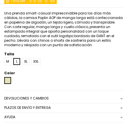
Time left
10
d.
08
:
12
:
58
Una prenda smart-casual imprescindible para los días más
cálidos, la camisa Poplin AOP de manga larga está confeccionada
en popelina de algodón, un tejido ligero, cómodo y transpirable.
Con corte regular, manga larga y cuello clásico, presenta un
estampado integral que aporta personalidad con un toque
cuidado, rematado con el sutil logotipo bordado de GANT en el
pecho. Llévala con chinos o shorts de sastrería para un estilo
moderno y relajado con un punto de sofisticación.
Talla
M
L
XL
XXL
Color
BEIG
DEVOLUCIONES Y CAMBIOS
PLAZOS DE ENVÍO Y ENTREGA
AYUDA