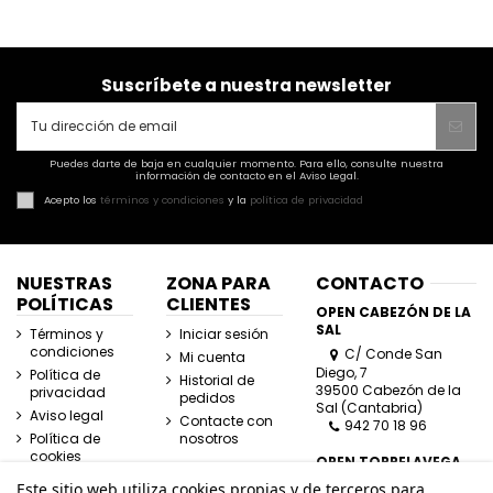
Suscríbete a nuestra newsletter
Puedes darte de baja en cualquier momento. Para ello, consulte nuestra
información de contacto en el Aviso Legal.
Acepto los
términos y condiciones
y la
política de privacidad
NUESTRAS
ZONA PARA
CONTACTO
POLÍTICAS
CLIENTES
OPEN CABEZÓN DE LA
SAL
Términos y
Iniciar sesión
condiciones
C/ Conde San
Mi cuenta
Diego, 7
Política de
Historial de
39500 Cabezón de la
privacidad
pedidos
Sal (Cantabria)
Aviso legal
Contacte con
942 70 18 96
Política de
nosotros
cookies
OPEN TORRELAVEGA
C/ José Posada
Este sitio web utiliza cookies propias y de terceros para