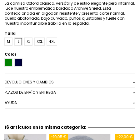
La camisa Oxford clásica, versátil y de estilo elegante pero informal,
luce nuestro emblemático bordado Archive Shield. Está
confeccionada en algodón resistente y presenta corte normal,
cuello abotonado, bajo curvado, puños ajustables y fuelle con
nuestra inconfundible trabilla en la espalda.
Talla
M
L
XL
XXL
4XL
Color
VERDE
AZUL MARINO
DEVOLUCIONES Y CAMBIOS
PLAZOS DE ENVÍO Y ENTREGA
AYUDA
16 artículos en la misma categoría:
-22,00 €
-19,05 €