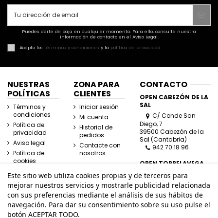
Puedes darte de baja en cualquier momento. Para ello, consulte nuestra
información de contacto en el Aviso Legal.
Acepto los
términos y condiciones
y la
política de privacidad
NUESTRAS
ZONA PARA
CONTACTO
POLÍTICAS
CLIENTES
OPEN CABEZÓN DE LA
SAL
Términos y
Iniciar sesión
condiciones
C/ Conde San
Mi cuenta
Diego, 7
Política de
Historial de
39500 Cabezón de la
privacidad
pedidos
Sal (Cantabria)
Aviso legal
Contacte con
942 70 18 96
Política de
nosotros
cookies
OPEN TORRELAVEGA
C/ José Posada
Este sitio web utiliza cookies propias y de terceros para
Herrera, Esquina
mejorar nuestros servicios y mostrarle publicidad relacionada
Lasaga Larreta
con sus preferencias mediante el análisis de sus hábitos de
39300 Torrelavega
navegación. Para dar su consentimiento sobre su uso pulse el
(Cantabria)
942 80 11 80
botón ACEPTAR TODO.