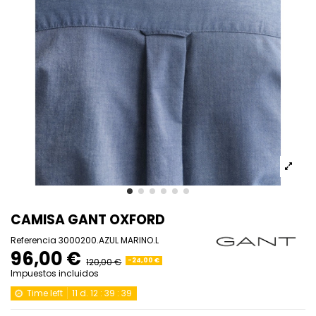
CAMISA GANT OXFORD
Referencia
3000200.AZUL MARINO.L
96,00 €
120,00 €
-24,00 €
Impuestos incluidos
Time left
11
d.
12
:
39
:
39