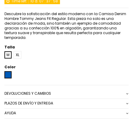
Time left
10
d.
07
:
37
:
57
Descubre la sofisticación del estilo moderno con la Camisa Denim
Hombre Tommy Jeans Fit Regular. Esta pieza no solo es una
declaración de moda, sino también un ejemplo de comodidad
gracias a su confección 100% en algodón, garantizando una
textura suave y transpirable que resulta perfecta para cualquier
temporada.
Talla
M
XL
Color
AZUL MEDIO
DEVOLUCIONES Y CAMBIOS
PLAZOS DE ENVÍO Y ENTREGA
AYUDA