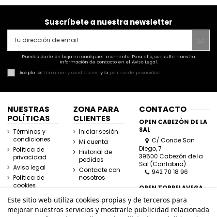
Suscríbete a nuestra newsletter
Puedes darte de baja en cualquier momento. Para ello, consulte nuestra
información de contacto en el Aviso Legal.
Acepto los
términos y condiciones
y la
política de privacidad
NUESTRAS
ZONA PARA
CONTACTO
POLÍTICAS
CLIENTES
OPEN CABEZÓN DE LA
SAL
Términos y
Iniciar sesión
condiciones
C/ Conde San
Mi cuenta
Diego, 7
Política de
Historial de
39500 Cabezón de la
privacidad
pedidos
Sal (Cantabria)
Aviso legal
Contacte con
942 70 18 96
Política de
nosotros
cookies
OPEN TORRELAVEGA
C/ José Posada
Este sitio web utiliza cookies propias y de terceros para
Herrera, Esquina
mejorar nuestros servicios y mostrarle publicidad relacionada
Lasaga Larreta