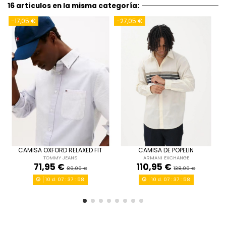
16 artículos en la misma categoría:
-17,05 €
-27,05 €
-
M
L
XL
XXL
L
XL
CAMISA OXFORD RELAXED FIT
CAMISA DE POPELIN
TOMMY JEANS
ARMANI EXCHANGE
AZUL CLARO
BEIG
71,95 €
110,95 €
89,00 €
138,00 €
10
d.
07
:
37
:
57
10
d.
07
:
37
:
57


Añadir al carrito
Añadir al carrito