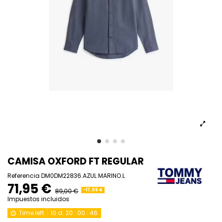
CAMISA OXFORD FT REGULAR
Referencia
DM0DM22836.AZUL MARINO.L
71,95 €
89,00 €
-17,05 €
Impuestos incluidos
Time left
10
d.
20
:
00
:
45