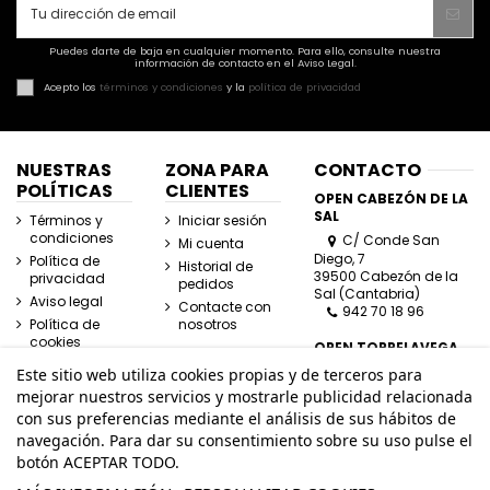
Puedes darte de baja en cualquier momento. Para ello, consulte nuestra
información de contacto en el Aviso Legal.
Acepto los
términos y condiciones
y la
política de privacidad
NUESTRAS
ZONA PARA
CONTACTO
POLÍTICAS
CLIENTES
OPEN CABEZÓN DE LA
SAL
Términos y
Iniciar sesión
condiciones
C/ Conde San
Mi cuenta
Diego, 7
Política de
Historial de
39500 Cabezón de la
privacidad
pedidos
Sal (Cantabria)
Aviso legal
Contacte con
942 70 18 96
Política de
nosotros
cookies
OPEN TORRELAVEGA
C/ José Posada
Este sitio web utiliza cookies propias y de terceros para
Herrera, Esquina
mejorar nuestros servicios y mostrarle publicidad relacionada
Lasaga Larreta
con sus preferencias mediante el análisis de sus hábitos de
39300 Torrelavega
navegación. Para dar su consentimiento sobre su uso pulse el
(Cantabria)
942 80 11 80
botón ACEPTAR TODO.