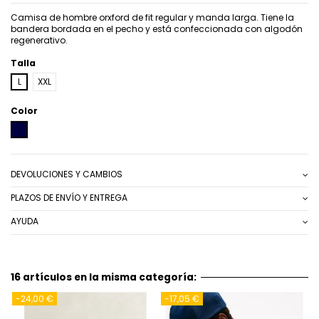
Camisa de hombre orxford de fit regular y manda larga. Tiene la
bandera bordada en el pecho y está confeccionada con algodón
regenerativo.
Talla
L
XXL
Color
AZUL MARINO
DEVOLUCIONES Y CAMBIOS
PLAZOS DE ENVÍO Y ENTREGA
AYUDA
16 artículos en la misma categoría:
-24,00 €
-17,05 €
-