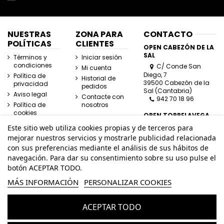
NUESTRAS
ZONA PARA
CONTACTO
POLÍTICAS
CLIENTES
OPEN CABEZÓN DE LA
SAL
Términos y
Iniciar sesión
condiciones
C/ Conde San
Mi cuenta
Diego, 7
Política de
Historial de
39500 Cabezón de la
privacidad
pedidos
Sal (Cantabria)
Aviso legal
Contacte con
942 70 18 96
Política de
nosotros
cookies
OPEN TORRELAVEGA
C/ José Posada
Este sitio web utiliza cookies propias y de terceros para
Herrera, Esquina
mejorar nuestros servicios y mostrarle publicidad relacionada
Lasaga Larreta
con sus preferencias mediante el análisis de sus hábitos de
39300 Torrelavega
navegación. Para dar su consentimiento sobre su uso pulse el
(Cantabria)
942 80 11 80
botón ACEPTAR TODO.
MÁS INFORMACIÓN
PERSONALIZAR COOKIES
info@openhombre.com
ACEPTAR TODO
© Todos los derechos reservados - Powered by
bytefactory