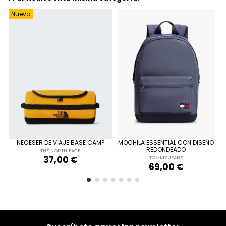
Nuevo
ÚNICA
ÚNICA
AMARILLO
NECESER DE VIAJE BASE CAMP
MOCHILA ESSENTIAL CON DISEÑO
AZUL MARINO
REDONDEADO
THE NORTH FACE
37,00 €
TOMMY JEANS

Añadir al carrito
69,00 €

Añadir al carrito