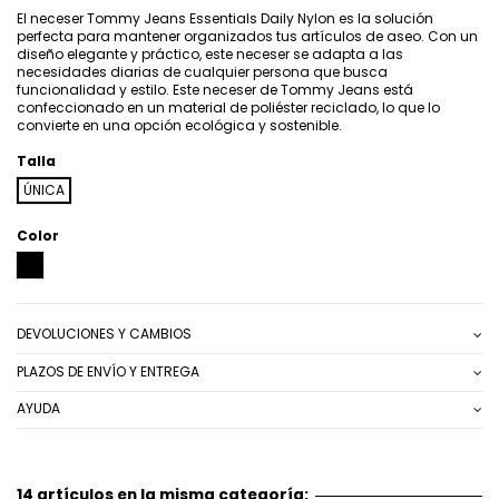
El neceser Tommy Jeans Essentials Daily Nylon es la solución
perfecta para mantener organizados tus artículos de aseo. Con un
diseño elegante y práctico, este neceser se adapta a las
necesidades diarias de cualquier persona que busca
funcionalidad y estilo. Este neceser de Tommy Jeans está
confeccionado en un material de poliéster reciclado, lo que lo
convierte en una opción ecológica y sostenible.
Talla
ÚNICA
Color
NEGRO
DEVOLUCIONES Y CAMBIOS
PLAZOS DE ENVÍO Y ENTREGA
AYUDA
14 artículos en la misma categoría: