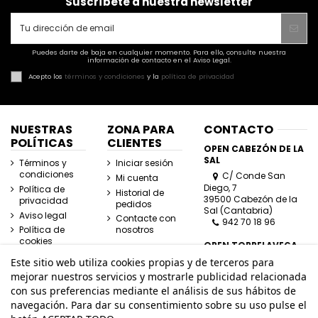
Suscríbete a nuestra newsletter
Puedes darte de baja en cualquier momento. Para ello, consulte nuestra
información de contacto en el Aviso Legal.
Acepto los
términos y condiciones
y la
política de privacidad
NUESTRAS
ZONA PARA
CONTACTO
POLÍTICAS
CLIENTES
OPEN CABEZÓN DE LA
SAL
Términos y
Iniciar sesión
condiciones
C/ Conde San
Mi cuenta
Diego, 7
Política de
Historial de
39500 Cabezón de la
privacidad
pedidos
Sal (Cantabria)
Aviso legal
Contacte con
942 70 18 96
Política de
nosotros
cookies
OPEN TORRELAVEGA
C/ José Posada
Este sitio web utiliza cookies propias y de terceros para
Herrera, Esquina
mejorar nuestros servicios y mostrarle publicidad relacionada
Lasaga Larreta
con sus preferencias mediante el análisis de sus hábitos de
39300 Torrelavega
navegación. Para dar su consentimiento sobre su uso pulse el
(Cantabria)