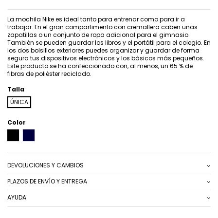
La mochila Nike es ideal tanto para entrenar como para ir a
trabajar. En el gran compartimento con cremallera caben unas
zapatillas o un conjunto de ropa adicional para el gimnasio.
También se pueden guardar los libros y el portátil para el colegio. En
los dos bolsillos exteriores puedes organizar y guardar de forma
segura tus dispositivos electrónicos y los básicos más pequeños.
Este producto se ha confeccionado con, al menos, un 65 % de
fibras de poliéster reciclado.
Talla
ÚNICA
Color
NEGRO
AZUL MARINO
DEVOLUCIONES Y CAMBIOS
PLAZOS DE ENVÍO Y ENTREGA
AYUDA