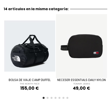
14 artículos en la misma categoría:
ÚNICA
ÚNICA
NEGRO
DUFFEL
NECESER ESSENTIALS DAILY NYLON
BOLSO BANDOLERA PLANO C
NEGRO
MONOGRAMA Y RAYAS
AZUL MARI
TOMMY JEANS
49,00 €
ARMANI EXCHANGE

ito
Añadir al carrito
98,00 €

Añadir al carrito