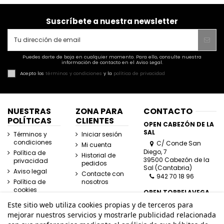
Suscríbete a nuestra newsletter
Puedes darte de baja en cualquier momento. Para ello, consulte nuestra
información de contacto en el Aviso Legal.
Acepto los
términos y condiciones
y la
política de privacidad
NUESTRAS
ZONA PARA
CONTACTO
POLÍTICAS
CLIENTES
OPEN CABEZÓN DE LA
SAL
Términos y
Iniciar sesión
condiciones
C/ Conde San
Mi cuenta
Diego, 7
Política de
Historial de
39500 Cabezón de la
privacidad
pedidos
Sal (Cantabria)
Aviso legal
Contacte con
942 70 18 96
Política de
nosotros
cookies
OPEN TORRELAVEGA
C/ José Posada
Este sitio web utiliza cookies propias y de terceros para
Herrera, Esquina
mejorar nuestros servicios y mostrarle publicidad relacionada
Lasaga Larreta