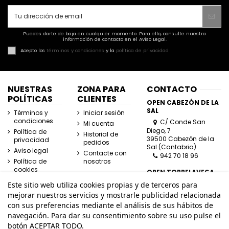
Puedes darte de baja en cualquier momento. Para ello, consulte nuestra
información de contacto en el Aviso Legal.
Acepto los
términos y condiciones
y la
política de privacidad
NUESTRAS
ZONA PARA
CONTACTO
POLÍTICAS
CLIENTES
OPEN CABEZÓN DE LA
SAL
Términos y
Iniciar sesión
condiciones
C/ Conde San
Mi cuenta
Diego, 7
Política de
Historial de
39500 Cabezón de la
privacidad
pedidos
Sal (Cantabria)
Aviso legal
Contacte con
942 70 18 96
Política de
nosotros
cookies
OPEN TORRELAVEGA
C/ José Posada
Este sitio web utiliza cookies propias y de terceros para
Herrera, Esquina
mejorar nuestros servicios y mostrarle publicidad relacionada
Lasaga Larreta
con sus preferencias mediante el análisis de sus hábitos de
39300 Torrelavega
navegación. Para dar su consentimiento sobre su uso pulse el
(Cantabria)
942 80 11 80
botón ACEPTAR TODO.