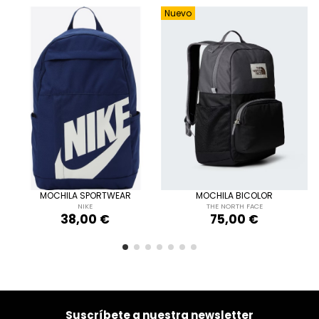
Nuevo
ÚNICA
ÚNICA
NEGRO
NEGRO
MOCHILA SPORTWEAR
MOCHILA BICOLOR
AZUL MARINO
NIKE
THE NORTH FACE
38,00 €
75,00 €


Añadir al carrito
Añadir al carrito
Suscríbete a nuestra newsletter