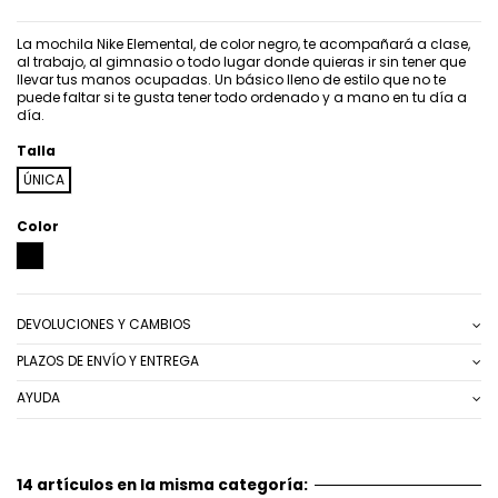
La mochila Nike Elemental, de color negro, te acompañará a clase,
al trabajo, al gimnasio o todo lugar donde quieras ir sin tener que
llevar tus manos ocupadas. Un básico lleno de estilo que no te
puede faltar si te gusta tener todo ordenado y a mano en tu día a
día.
Talla
ÚNICA
Color
NEGRO
DEVOLUCIONES Y CAMBIOS
PLAZOS DE ENVÍO Y ENTREGA
AYUDA
14 artículos en la misma categoría: