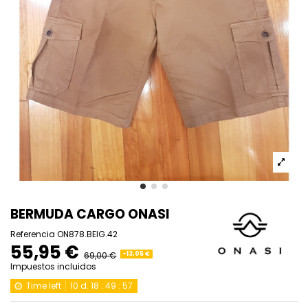
BERMUDA CARGO ONASI
Referencia
ON878.BEIG.42
55,95 €
69,00 €
-13,05 €
Impuestos incluidos
Time left
10
d.
18
:
49
:
57