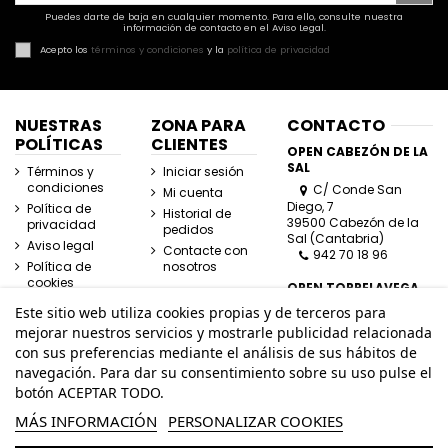
Puedes darte de baja en cualquier momento. Para ello, consulte nuestra
información de contacto en el Aviso Legal.
Acepto los
términos y condiciones
y la
política de privacidad
NUESTRAS
ZONA PARA
CONTACTO
POLÍTICAS
CLIENTES
OPEN CABEZÓN DE LA
SAL
Términos y
Iniciar sesión
condiciones
C/ Conde San
Mi cuenta
Diego, 7
Política de
Historial de
39500 Cabezón de la
privacidad
pedidos
Sal (Cantabria)
Aviso legal
Contacte con
942 70 18 96
Política de
nosotros
cookies
OPEN TORRELAVEGA
C/ José Posada
Este sitio web utiliza cookies propias y de terceros para
Herrera, Esquina
mejorar nuestros servicios y mostrarle publicidad relacionada
Lasaga Larreta
con sus preferencias mediante el análisis de sus hábitos de
39300 Torrelavega
navegación. Para dar su consentimiento sobre su uso pulse el
(Cantabria)
942 80 11 80
botón ACEPTAR TODO.
MÁS INFORMACIÓN
PERSONALIZAR COOKIES
info@openhombre.com