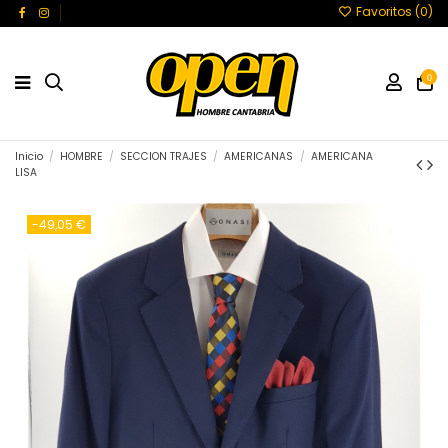
Favoritos (
0
)
0
Inicio
HOMBRE
SECCION TRAJES
AMERICANAS
AMERICANA
LISA
-49,05 €