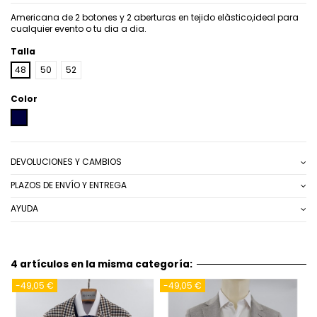
Americana de 2 botones y 2 aberturas en tejido elàstico,ideal para
cualquier evento o tu dia a dia.
Talla
48
50
52
Color
AZUL MARINO
DEVOLUCIONES Y CAMBIOS
PLAZOS DE ENVÍO Y ENTREGA
AYUDA
4 artículos en la misma categoría:
-49,05 €
-49,05 €
-