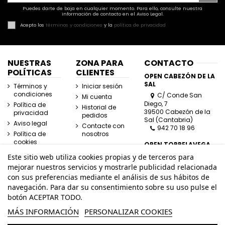
Puedes darte de baja en cualquier momento. Para ello, consulte nuestra
información de contacto en el Aviso Legal.
Acepto los
términos y condiciones
y la
política de privacidad
NUESTRAS
ZONA PARA
CONTACTO
POLÍTICAS
CLIENTES
OPEN CABEZÓN DE LA
SAL
Términos y
Iniciar sesión
condiciones
C/ Conde San
Mi cuenta
Diego, 7
Política de
Historial de
39500 Cabezón de la
privacidad
pedidos
Sal (Cantabria)
Aviso legal
Contacte con
942 70 18 96
Política de
nosotros
cookies
OPEN TORRELAVEGA
C/ José Posada
Este sitio web utiliza cookies propias y de terceros para
Herrera, Esquina
mejorar nuestros servicios y mostrarle publicidad relacionada
Lasaga Larreta
con sus preferencias mediante el análisis de sus hábitos de
39300 Torrelavega
navegación. Para dar su consentimiento sobre su uso pulse el
(Cantabria)
942 80 11 80
botón ACEPTAR TODO.
MÁS INFORMACIÓN
PERSONALIZAR COOKIES
info@openhombre.com