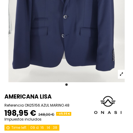
AMERICANA LISA
Referencia
ON25156.AZUL MARINO.48
198,95 €
248,00 €
-49,05 €
Impuestos incluidos
Time left
09
d.
16
:
14
:
38