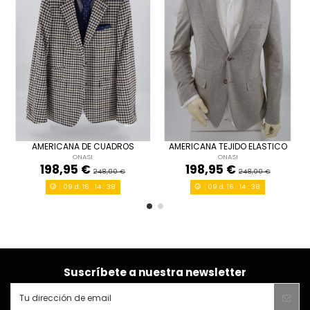
48
52
54
50
AMERICANA DE CUADROS
AMERICANA TEJIDO ELASTICO
ONASI
ONASI
AZUL MARINO
BEIG
198,95 €
198,95 €
248,00 €
248,00 €
09
d.
16
:
14
:
38
09
d.
16
:
14
:
38


Añadir al carrito
Añadir al carrito
Suscríbete a nuestra newsletter