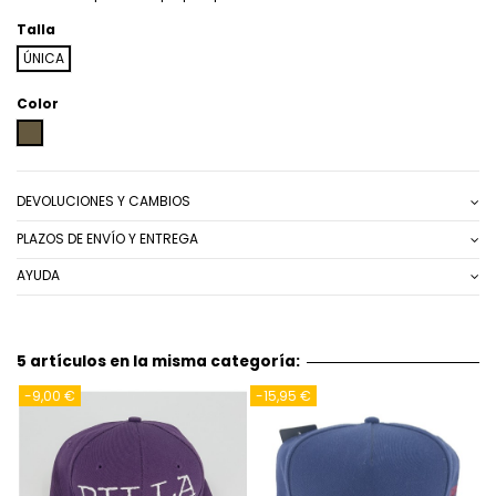
Talla
ÚNICA
Color
MARRON
DEVOLUCIONES Y CAMBIOS
PLAZOS DE ENVÍO Y ENTREGA
AYUDA
5 artículos en la misma categoría:
-9,00 €
-15,95 €
-