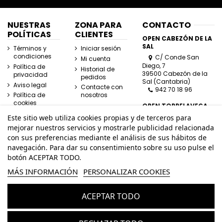
NUESTRAS
ZONA PARA
CONTACTO
POLÍTICAS
CLIENTES
OPEN CABEZÓN DE LA
SAL
Términos y
Iniciar sesión
condiciones
C/ Conde San
Mi cuenta
Diego, 7
Política de
Historial de
39500 Cabezón de la
privacidad
pedidos
Sal (Cantabria)
Aviso legal
Contacte con
942 70 18 96
Política de
nosotros
cookies
OPEN TORRELAVEGA
C/ José Posada
Este sitio web utiliza cookies propias y de terceros para
Herrera, Esquina
mejorar nuestros servicios y mostrarle publicidad relacionada
Lasaga Larreta
con sus preferencias mediante el análisis de sus hábitos de
39300 Torrelavega
navegación. Para dar su consentimiento sobre su uso pulse el
(Cantabria)
942 80 11 80
botón ACEPTAR TODO.
MÁS INFORMACIÓN
PERSONALIZAR COOKIES
info@openhombre.com
ACEPTAR TODO
© Todos los derechos reservados - Powered by
bytefactory
Añadir al carrito