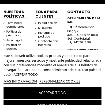
NUESTRAS
ZONA PARA
CONTACTO
POLÍTICAS
CLIENTES
OPEN CABEZÓN DE LA
SAL
Términos y
Iniciar sesión
condiciones
C/ Conde San
Mi cuenta
Diego, 7
Política de
Historial de
39500 Cabezón de la
privacidad
pedidos
Sal (Cantabria)
Aviso legal
Contacte con
942 70 18 96
Política de
nosotros
cookies
OPEN TORRELAVEGA
C/ José Posada
Este sitio web utiliza cookies propias y de terceros para
Herrera, Esquina
mejorar nuestros servicios y mostrarle publicidad relacionada
Lasaga Larreta
con sus preferencias mediante el análisis de sus hábitos de
39300 Torrelavega
navegación. Para dar su consentimiento sobre su uso pulse el
(Cantabria)
942 80 11 80
botón ACEPTAR TODO.
MÁS INFORMACIÓN
PERSONALIZAR COOKIES
info@openhombre.com
ACEPTAR TODO
© Todos los derechos reservados - Powered by
bytefactory
Añadir al carrito