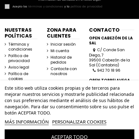
Acepto los
términos y condiciones
y la
política de privacidad
NUESTRAS
ZONA PARA
CONTACTO
POLÍTICAS
CLIENTES
OPEN CABEZÓN DE LA
SAL
Términos y
Iniciar sesión
condiciones
C/ Conde San
Mi cuenta
Diego, 7
Política de
Historial de
39500 Cabezón de la
privacidad
pedidos
Sal (Cantabria)
Aviso legal
Contacte con
942 70 18 96
Política de
nosotros
cookies
OPEN TORRELAVEGA
C/ José Posada
Este sitio web utiliza cookies propias y de terceros para
Herrera, Esquina
mejorar nuestros servicios y mostrarle publicidad relacionada
Lasaga Larreta
con sus preferencias mediante el análisis de sus hábitos de
39300 Torrelavega
navegación. Para dar su consentimiento sobre su uso pulse el
(Cantabria)
942 80 11 80
botón ACEPTAR TODO.
MÁS INFORMACIÓN
PERSONALIZAR COOKIES
info@openhombre.com
ACEPTAR TODO