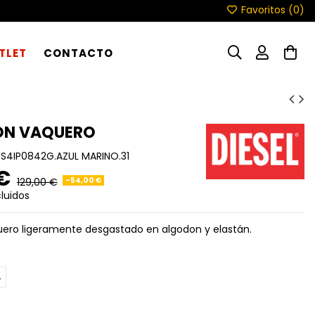
Favoritos (
0
)
TLET
CONTACTO
ON VAQUERO
S4IP0842G.AZUL MARINO.31
 €
-54,00 €
129,00 €
luidos
ero ligeramente desgastado en algodon y elastán.
4