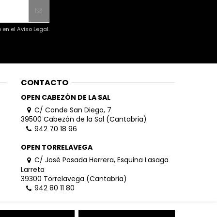
en el Aviso Legal.
CONTACTO
OPEN CABEZÓN DE LA SAL
C/ Conde San Diego, 7
39500 Cabezón de la Sal (Cantabria)
942 70 18 96
OPEN TORRELAVEGA
C/ José Posada Herrera, Esquina Lasaga
Larreta
39300 Torrelavega (Cantabria)
942 80 11 80
info@openhombre.com