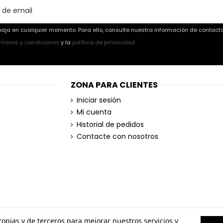
aja en cualquier momento. Para ello, consulte nuestra información de contacto 
rminos y condiciones
y la
política de privacidad
ZONA PARA CLIENTES
Iniciar sesión
Mi cuenta
Historial de pedidos
Contacte con nosotros
propias y de terceros para mejorar nuestros servicios y