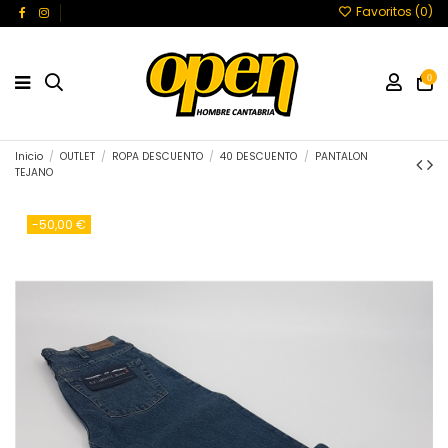
Favoritos (
0
)
0
Inicio
OUTLET
ROPA DESCUENTO
40 DESCUENTO
PANTALON
TEJANO
-50,00 €