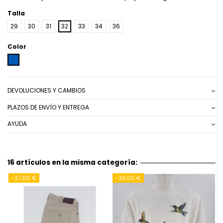
Talla
29
30
31
32
33
34
36
Color
AZUL MEDIO
DEVOLUCIONES Y CAMBIOS
PLAZOS DE ENVÍO Y ENTREGA
AYUDA
16 artículos en la misma categoría:
-37,00 €
-30,00 €
-