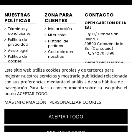
NUESTRAS
ZONA PARA
CONTACTO
POLÍTICAS
CLIENTES
OPEN CABEZÓN DE LA
SAL
Términos y
Iniciar sesión
condiciones
C/ Conde San
Mi cuenta
Diego, 7
Política de
Historial de
39500 Cabezón de la
privacidad
pedidos
Sal (Cantabria)
Aviso legal
Contacte con
942 70 18 96
Política de
nosotros
cookies
OPEN TORRELAVEGA
C/ José Posada
Este sitio web utiliza cookies propias y de terceros para
Herrera, Esquina
mejorar nuestros servicios y mostrarle publicidad relacionada
Lasaga Larreta
con sus preferencias mediante el análisis de sus hábitos de
39300 Torrelavega
navegación. Para dar su consentimiento sobre su uso pulse el
(Cantabria)
942 80 11 80
botón ACEPTAR TODO.
MÁS INFORMACIÓN
PERSONALIZAR COOKIES
info@openhombre.com
ACEPTAR TODO
© Todos los derechos reservados - Powered by
bytefactory
Añadir al carrito