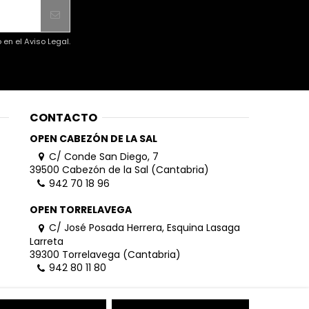
en el Aviso Legal.
CONTACTO
OPEN CABEZÓN DE LA SAL
C/ Conde San Diego, 7
39500 Cabezón de la Sal (Cantabria)
942 70 18 96
OPEN TORRELAVEGA
C/ José Posada Herrera, Esquina Lasaga
Larreta
39300 Torrelavega (Cantabria)
942 80 11 80
info@openhombre.com