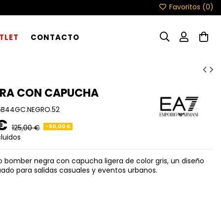
Favoritos (
0
)
TLET
CONTACTO
RA CON CAPUCHA
6B44GC.NEGRO.52
 €
-50,00 €
125,00 €
luidos
 bomber negra con capucha ligera de color gris, un diseño
uado para salidas casuales y eventos urbanos.