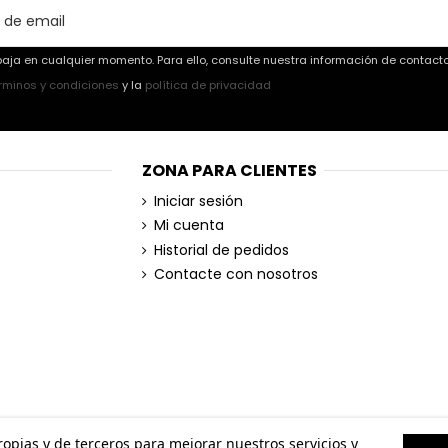
aja en cualquier momento. Para ello, consulte nuestra información de contacto 
rminos y condiciones
y la
política de privacidad
ZONA PARA CLIENTES
Iniciar sesión
Mi cuenta
Historial de pedidos
Contacte con nosotros
propias y de terceros para mejorar nuestros servicios y