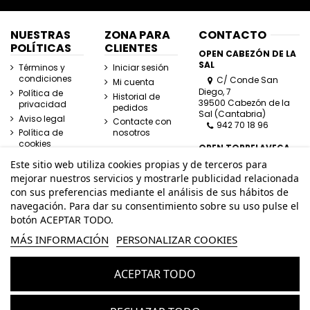
NUESTRAS
ZONA PARA
CONTACTO
POLÍTICAS
CLIENTES
OPEN CABEZÓN DE LA
SAL
Términos y
Iniciar sesión
condiciones
C/ Conde San
Mi cuenta
Diego, 7
Política de
Historial de
39500 Cabezón de la
privacidad
pedidos
Sal (Cantabria)
Aviso legal
Contacte con
942 70 18 96
Política de
nosotros
cookies
OPEN TORRELAVEGA
C/ José Posada
Este sitio web utiliza cookies propias y de terceros para
Herrera, Esquina
mejorar nuestros servicios y mostrarle publicidad relacionada
Lasaga Larreta
con sus preferencias mediante el análisis de sus hábitos de
39300 Torrelavega
navegación. Para dar su consentimiento sobre su uso pulse el
(Cantabria)
942 80 11 80
botón ACEPTAR TODO.
MÁS INFORMACIÓN
PERSONALIZAR COOKIES
info@openhombre.com
ACEPTAR TODO
© Todos los derechos reservados - Powered by
bytefactory
Añadir al carrito