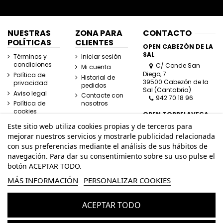
NUESTRAS
ZONA PARA
CONTACTO
POLÍTICAS
CLIENTES
OPEN CABEZÓN DE LA
SAL
Términos y
Iniciar sesión
condiciones
C/ Conde San
Mi cuenta
Diego, 7
Política de
Historial de
39500 Cabezón de la
privacidad
pedidos
Sal (Cantabria)
Aviso legal
Contacte con
942 70 18 96
Política de
nosotros
cookies
OPEN TORRELAVEGA
C/ José Posada
Este sitio web utiliza cookies propias y de terceros para
Herrera, Esquina
mejorar nuestros servicios y mostrarle publicidad relacionada
Lasaga Larreta
con sus preferencias mediante el análisis de sus hábitos de
39300 Torrelavega
navegación. Para dar su consentimiento sobre su uso pulse el
(Cantabria)
942 80 11 80
botón ACEPTAR TODO.
MÁS INFORMACIÓN
PERSONALIZAR COOKIES
info@openhombre.com
ACEPTAR TODO
© Todos los derechos reservados - Powered by
bytefactory