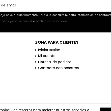
aja en cualquier momento. Para ello, consulte nuestra información de contacto 
rminos y condiciones
y la
política de privacidad
ZONA PARA CLIENTES
Iniciar sesión
Mi cuenta
Historial de pedidos
Contacte con nosotros
propias y de terceros para mejorar nuestros servicios y