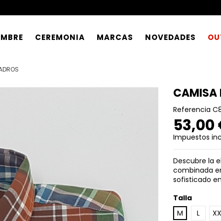
OMBRE
CEREMONIA
MARCAS
NOVEDADES
OU
UADROS
CAMISA
Referencia
C
53,00
Impuestos inc
Descubre la 
combinada en 
sofisticado e
Talla
M
L
XX