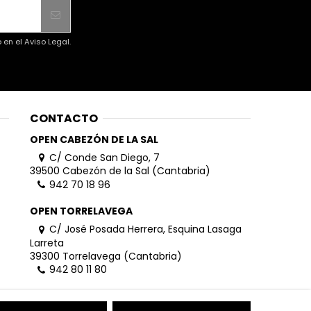
en el Aviso Legal.
CONTACTO
OPEN CABEZÓN DE LA SAL
C/ Conde San Diego, 7
39500 Cabezón de la Sal (Cantabria)
942 70 18 96
OPEN TORRELAVEGA
C/ José Posada Herrera, Esquina Lasaga
Larreta
39300 Torrelavega (Cantabria)
942 80 11 80
info@openhombre.com