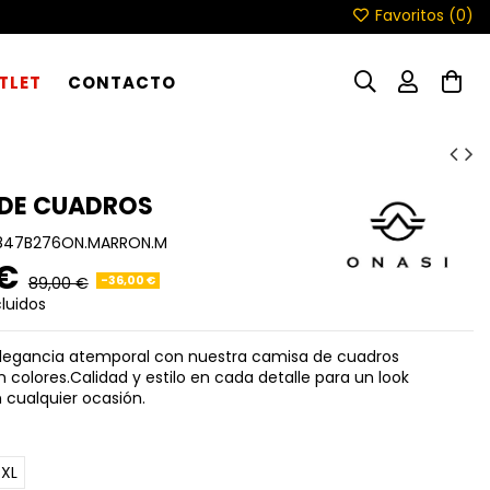
Favoritos (
0
)
TLET
CONTACTO
 DE CUADROS
847B276ON.MARRON.M
 €
-36,00 €
89,00 €
luidos
elegancia atemporal con nuestra camisa de cuadros
colores.Calidad y estilo en cada detalle para un look
n cualquier ocasión.
XL